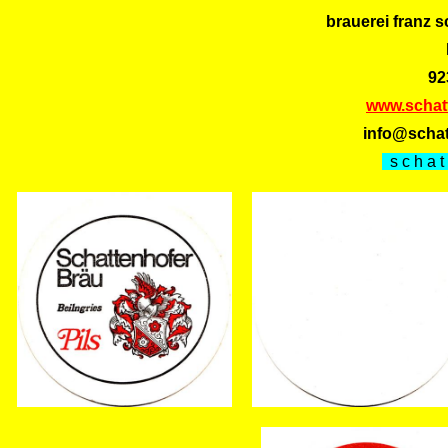
brauerei franz 
92
www.schatt
info@schat
s c h a t