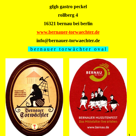
gfgh gastro peckel
rollberg 4
16321 bernau bei berlin
www.
bernauer-torwaechter
.
de
info@
bernauer-torwaechter.
de
b e r n a u e r t o r w ä c h t e r o v a l
1