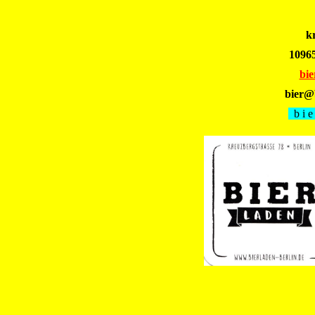
k
10965
bie
bier@b
b i e