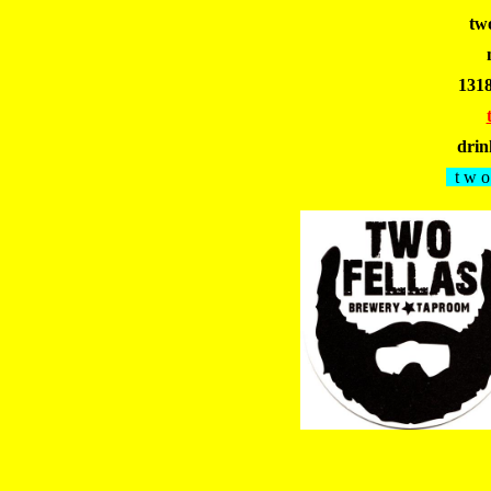
tw
131
drin
t w o 