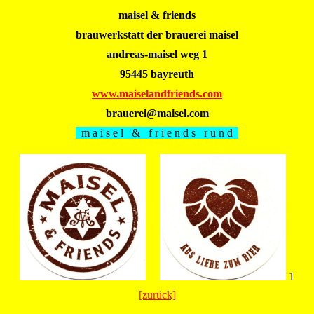
maisel & friends
brauwerkstatt der brauerei maisel
andreas-maisel weg 1
95445 bayreuth
www.maiselandfriends.com
brauerei@maisel.com
m a i s e l & f r i e n d s r u n d
1
[zurück]