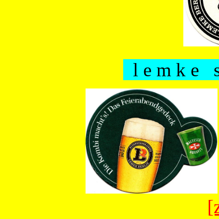
l e m k e s
[