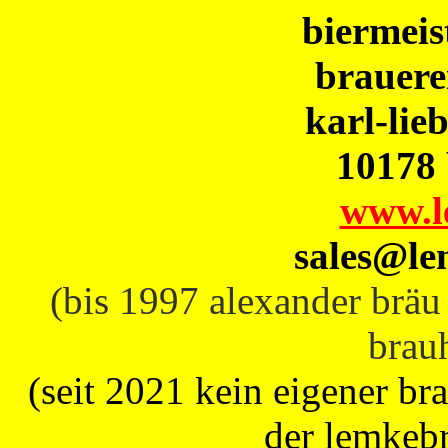
biermeis
brauere
karl-lie
10178 
www.l
sales@le
(bis 1997 alexander bräu 
brau
(seit 2021 kein eigener b
der lemkebr