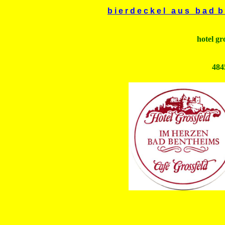
b i e r d e c k e l a u s b a d b 
hotel gr
484