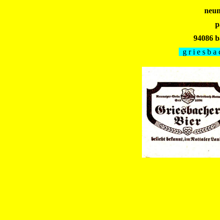
neu
p
94086 ba
g r i e s b a 