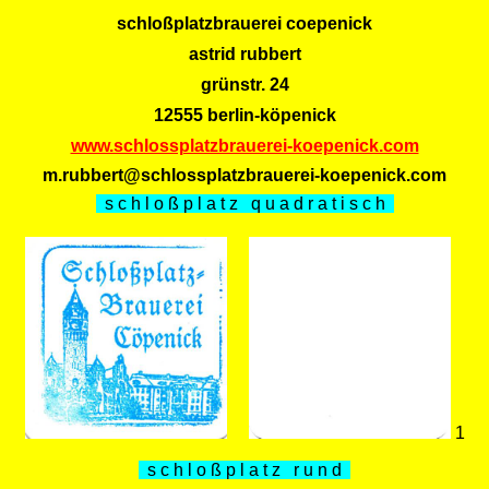
schloßplatzbrauerei coepenick
astrid rubbert
grünstr. 24
12555 berlin-köpenick
www.schlossplatzbrauerei-koepenick.com
m.rubbert@schlossplatzbrauerei-koepenick.com
s c h l o ß p l a t z q u a d r a t i s c h
1
s c h l o ß p l a t z r u n d