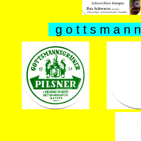
g o t t s m a n n