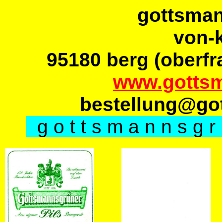
gottsman
von-k
95180 berg (oberf
www.gottsm
bestellung@go
g o t t s m a n n s g r