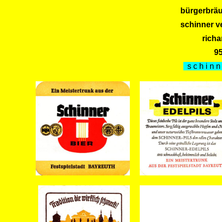
bürgerbrä
schinner v
richa
9
s c h i n n 