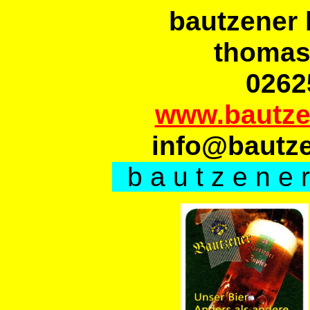
bautzener
thomas
0262
www.bautze
info@bautz
b a u t z e n e r