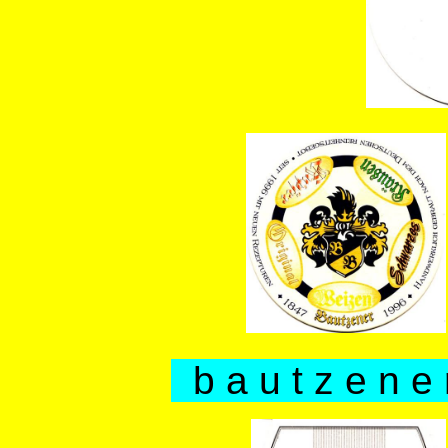
b a u t z e n e 