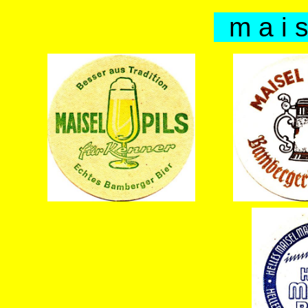
m a i s