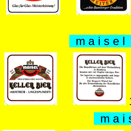
m a i s e l 
m a i s