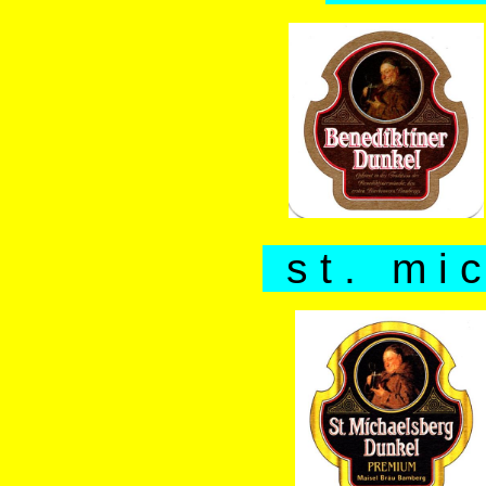
s t . m i c 