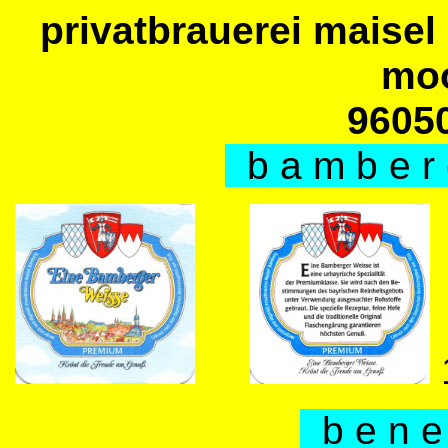
privatbrauerei mais
moo
9605
b a m b e r 
b e n e 