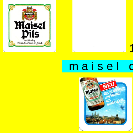
m a i s e l q 