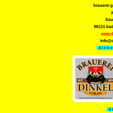
brauerei g
frau
96231 bad 
www.d
info@d
d i n k e
d i