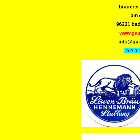
brauerei
am 
96231 bad 
www.gas
info@ga
h e n 