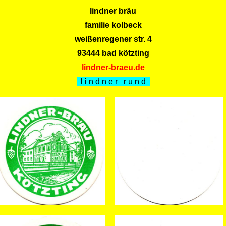
lindner bräu
familie kolbeck
weißenregener str. 4
93444 bad kötzting
lindner-braeu.de
l i n d n e r r u n d